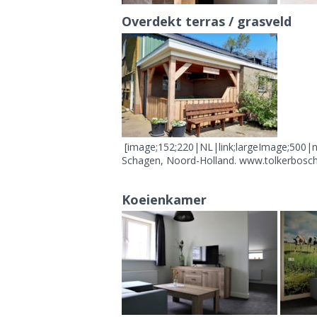
Overdekt terras / grasveld
[image;152;220|NL|link;largeImage;500|nv
Schagen, Noord-Holland. www.tolkerbosch
Koeienkamer