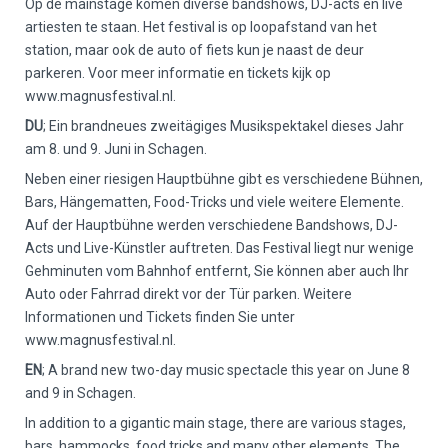
Op de mainstage komen diverse bandshows, DJ-acts en live
artiesten te staan. Het festival is op loopafstand van het
station, maar ook de auto of fiets kun je naast de deur
parkeren. Voor meer informatie en tickets kijk op
www.magnusfestival.nl.
DU
; Ein brandneues zweitägiges Musikspektakel dieses Jahr
am 8. und 9. Juni in Schagen.
Neben einer riesigen Hauptbühne gibt es verschiedene Bühnen,
Bars, Hängematten, Food-Tricks und viele weitere Elemente.
Auf der Hauptbühne werden verschiedene Bandshows, DJ-
Acts und Live-Künstler auftreten. Das Festival liegt nur wenige
Gehminuten vom Bahnhof entfernt, Sie können aber auch Ihr
Auto oder Fahrrad direkt vor der Tür parken. Weitere
Informationen und Tickets finden Sie unter
www.magnusfestival.nl.
EN
; A brand new two-day music spectacle this year on June 8
and 9 in Schagen.
In addition to a gigantic main stage, there are various stages,
bars, hammocks, food tricks and many other elements. The