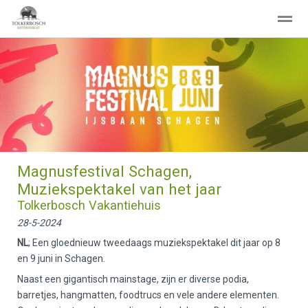
WELKOM
GROEPSACCOMMODATIE
VAKANTIEHUIS
CON
Home
Pagina's
Contact
Locatie
Ni
Magnusfestival Schagen,
Muziekspektakel van het jaar
Tolkerbosch Vakantiehuis
28-5-2024
NL
; Een gloednieuw tweedaags muziekspektakel dit jaar op 8
en 9 juni in Schagen.
Naast een gigantisch mainstage, zijn er diverse podia,
barretjes, hangmatten, foodtrucs en vele andere elementen.