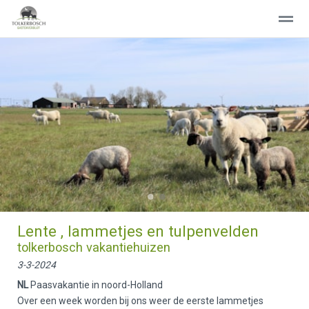
WELKOM
GROEPSACCOMMODATIE
VAKANTIEHUIS
CON
Home
Pagina's
Contact
Locatie
Ni
●
●
Lente , lammetjes en tulpenvelden
tolkerbosch vakantiehuizen
3-3-2024
NL
Paasvakantie in noord-Holland
Over een week worden bij ons weer de eerste lammetjes